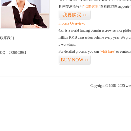
具体交易流程可
“点击这里”
查看或咨询support@
我要购买
>>
Process Overview:
4.cn is a world leading domain escrow service plat
million RMB transaction volume every year. We promi
联系我们
5 workdays.
For detailed process, you can
“visit here”
or contact
QQ：2726103981
BUY NOW
>>
Copyright © 1998 -2025 www