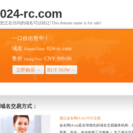
024-rc.com
您正在访问的域名可以转让!This domain name is for sale!
一口价出售中！
域名
024-rc.com
Domain Name:
售价
CNY 999.00
Listing Price:
立即购买
BUY NOW
>>
>>
域名交易方式：
通过金名网(4.cn) 中介交易
金名网(4.cn)是全球领先的域名交易服务机
简单、安全、专业的第三方服务！ 为了保证交